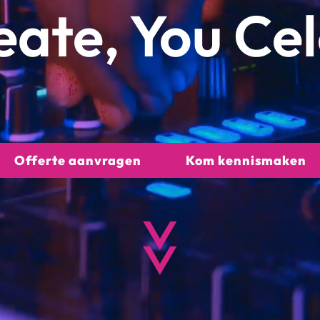
ate, You Ce
Offerte aanvragen
Kom kennismaken