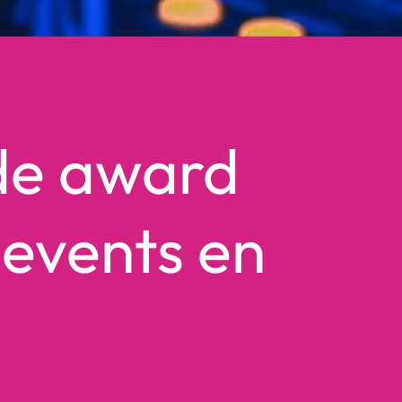
 de award
 events en
t