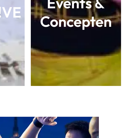
Events &
L!VE
Concepten