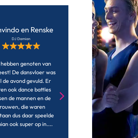
vindo en Renske
Kasper en Lis
DJ Damian
DJ Stefan
hebben genoten van
Het was een top avon
eest! De dansvloer was
DJ Stefan, goede muzi
l de avond gevuld. Er
mooie opstelling zo! F
en ook dance battles
communicatie en afsp
sen de mannen en de
gemaakt in de aanloop
rouwen, die waren
de bruiloft.
...
taan dus daar speelde
Lees verder
an ook super op in.
...