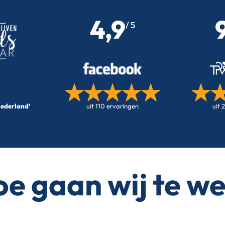
4,9
/ 5
Nederland’
uit 110 ervaringen
uit 
e gaan wij te w