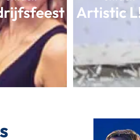
rijfsfeest
Artistic 
s