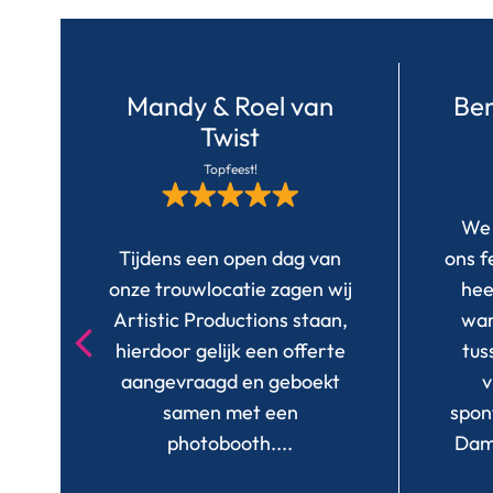
e
Mandy & Roel van
Ben
Twist
Topfeest!
We 
is
Tijdens een open dag van
ons f
onze trouwlocatie zagen wij
hee
!
Artistic Productions staan,
war
’s
hierdoor gelijk een offerte
tus
aangevraagd en geboekt
v
samen met een
spon
t
photobooth.
...
Dami
n