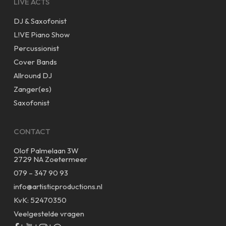
LIVE ACTS
DJ & Saxofonist
L!VE Piano Show
Percussionist
Cover Bands
Allround DJ
Zanger(es)
Saxofonist
CONTACT
Olof Palmelaan 3W
2729 NA Zoetermeer
079 – 347 90 93
info@artisticproductions.nl
KvK: 52470350
Veelgestelde vragen