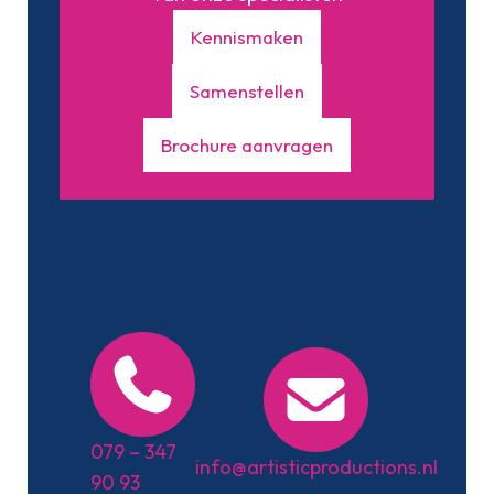
Kennismaken
Samenstellen
Brochure aanvragen
Maar je kunt ons ook altijd even bellen
of mailen, onze gegevens vind je
hieronder.
079 – 347
info@artisticproductions.nl
90 93