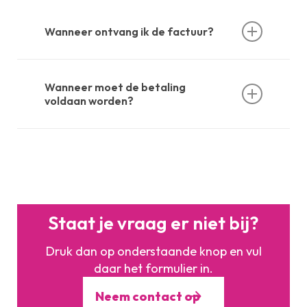
Wanneer ontvang ik de factuur?
In de week dat jullie geboekt/de offerte aanvaard
hebben ontvangen jullie de factuur.
Wanneer moet de betaling
voldaan worden?
Binnen 14 dagen na het ontvangen van de factuur
moet er een aanbetaling gedaan worden van
€100,-, dan is de boeking definitief. Het
resterende bedrag moet uiterlijk 14 dagen vóór
aanvang van de feestavond betaalt zijn.
Staat je vraag er niet bij?
Druk dan op onderstaande knop en vul
daar het formulier in.
Neem contact op