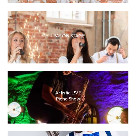
L!VE ON STAGE
Artistic L!VE
Piano Show