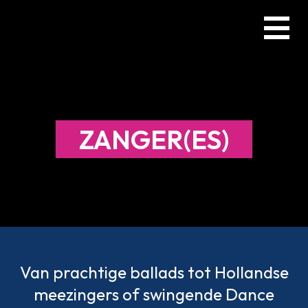
Skip
Menu
to
main
content
ZANGER(ES)
Van prachtige ballads tot Hollandse
meezingers of swingende Dance