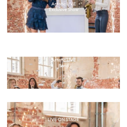
Artistic L!VE
Exclusive Show
Artistic L!VE
Band
L!VE ON STAGE