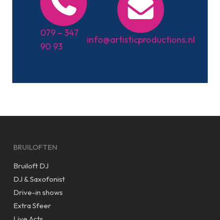
079 – 347
info@artisticproductions.nl
90 93
BRUILOFTEN
Bruiloft DJ
DJ & Saxofonist
Drive-in shows
Extra Sfeer
Live Acts