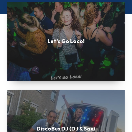
Let’s
Go
Loco!
Let’s Go Loco!
DiscoBus
DJ
(DJ
&
Sax)
DiscoBus DJ (DJ & Sax)