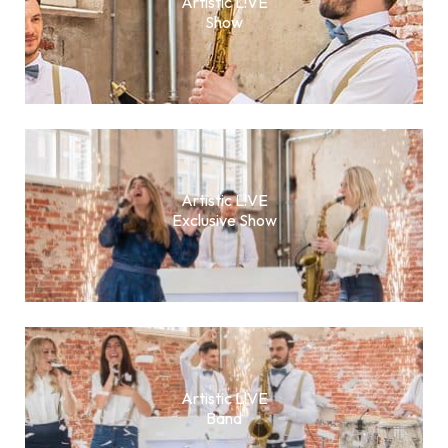
Artistic L!VE
Show
Artistic L!VE
Exclusive Show
Artistic L!VE
Band