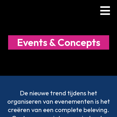
Skip
Menu
to
main
content
Events & Concepts
De nieuwe trend tijdens het
organiseren van evenementen is het
creëren van een complete beleving.