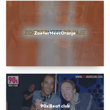
ZoeterMeerOranje
ZoeterMeerOranje
90s
Beat
club
90s Beat club