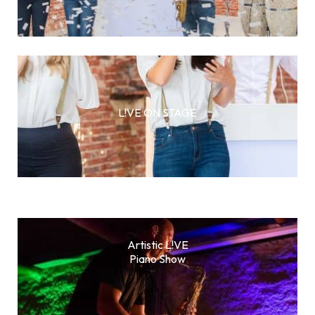
L!VE ON STAGE
Artistic L!VE
Piano Show