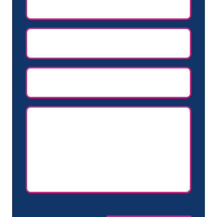
(Vereist)
E-
mailadres
(Vereist)
Telefoon
Naam
(Vereist)
CAPTCHA