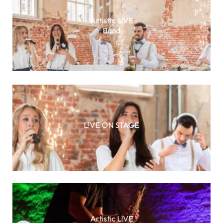
Artistic L!VE
Band
L!VE ON STAGE
Artistic L!VE