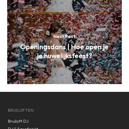
Next Post
Openingsdans | Hoe open je
je huwelijksfeest?
BRUILOFTEN
Bruiloft DJ
DJ & Saxofonist