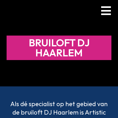
Skip
Menu
to
main
content
BRUILOFT DJ
HAARLEM
Als dé specialist op het gebied van
de bruiloft DJ Haarlem is Artistic