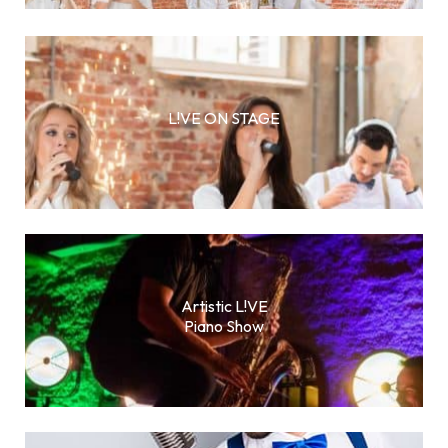
L!VE ON STAGE
Artistic L!VE
Piano Show