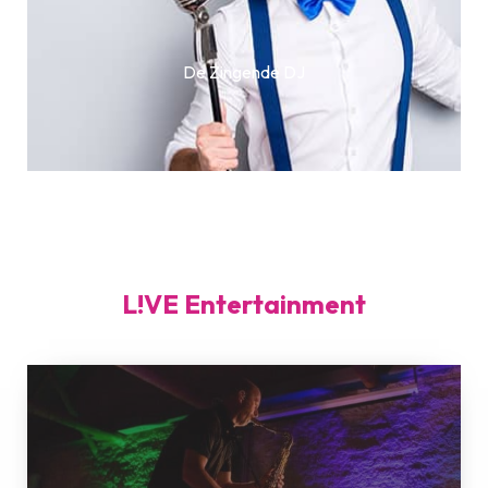
De Zingende DJ
L!VE Entertainment
Artistic
L!VE
Piano
Show