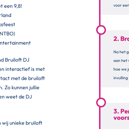
t een 9,8!
voor een
rland
ksfeest
(NTBO)
2. B
Entertainment
Na het g
nd Bruiloft DJ
aan het
en interactief is met
hoe we j
ntact met de bruiloft
invullin
n. Zo kunnen jullie
en weet de DJ
3. Pe
voors
wij unieke bruiloft