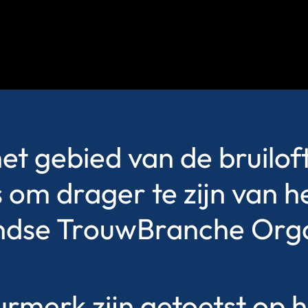
het gebied van de bruiloft
s om drager te zijn van
ndse TrouwBranche Orga
eurmerk zijn getoetst op