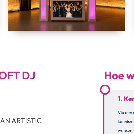
OFT DJ
Hoe w
1. K
Via een 
AN ARTISTIC
kennism
wensen 