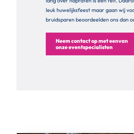
lang over napraten is een feit. Daa
leuk huwelijksfeest maar gaan wij vo
bruidsparen beoordeelden ons dan o
Neem contact op met eenvan
onze eventspecialisten