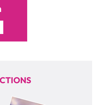
n
UCTIONS
lay Video