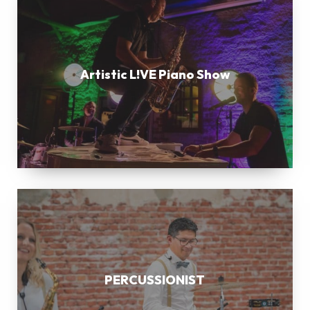
L!VE
Piano
Show
Artistic L!VE Piano Show
PERCUSSIONIST
PERCUSSIONIST