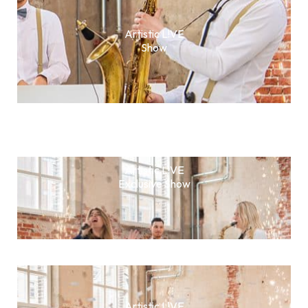
Artistic L!VE
Show
Artistic L!VE
Exclusive Show
Artistic L!VE