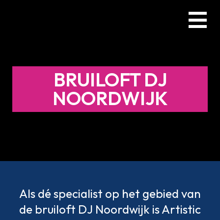
Skip
Menu
to
main
content
BRUILOFT DJ
NOORDWIJK
Als dé specialist op het gebied van
de bruiloft DJ Noordwijk is Artistic