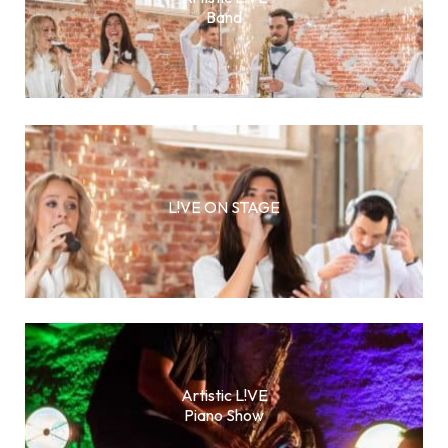
Band
L!VE ON STAGE
Artistic L!VE
Piano Show