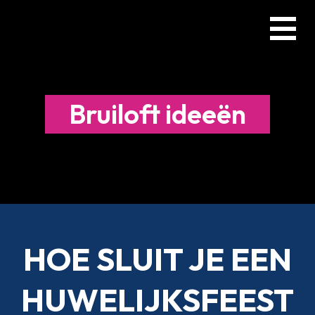
Skip
Menu
to
main
content
Bruiloft ideeën
HOE SLUIT JE EEN
HUWELIJKSFEEST