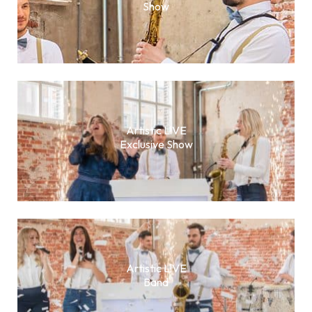
Show
Artistic L!VE
Exclusive Show
Artistic L!VE
Band