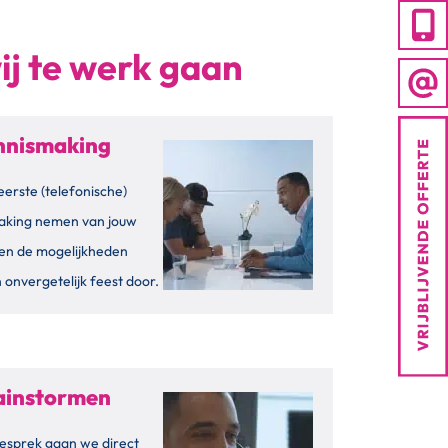
ij te werk gaan
ennismaking
eerste (telefonische)
aking nemen van jouw
en de mogelijkheden
 onvergetelijk feest door.
rainstormen
esprek gaan we direct