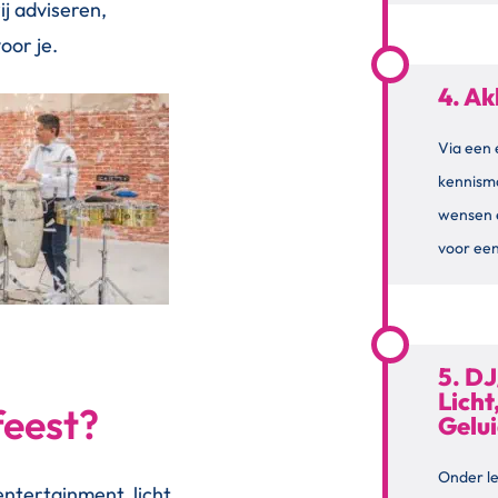
ij adviseren,
oor je.
4. Ak
Via een 
kennism
wensen 
voor een
5. DJ
Licht
feest?
Gelu
Onder le
entertainment, licht