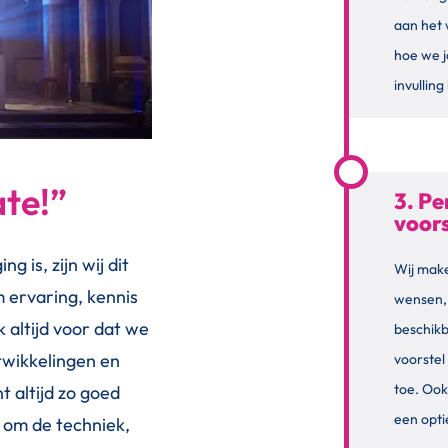
aan het
hoe we j
invullin
te!”
3. Pe
voors
 is, zijn wij dit
Wij make
m ervaring, kennis
wensen,
 altijd voor dat we
beschik
twikkelingen en
voorstel
toe. Ook
t altijd zo goed
een opti
t om de techniek,