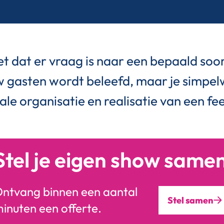
t dat er vraag is naar een bepaald soort 
w gasten wordt beleefd, maar je simpelw
ale organisatie en realisatie van een fe
Stel je eigen show same
ntvang binnen een aantal
Stel samen
inuten een offerte.