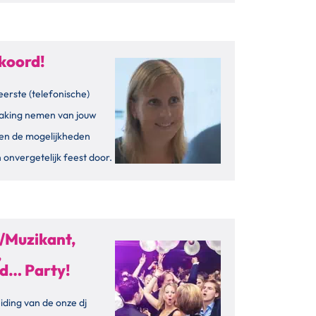
koord!
eerste (telefonische)
aking nemen van jouw
en de mogelijkheden
 onvergetelijk feest door.
/Muzikant,
,
id… Party!
iding van de onze dj