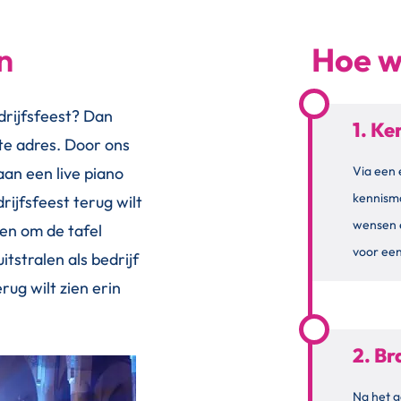
n
Hoe w
drijfsfeest? Dan
1. K
iste adres. Door ons
aan een live piano
Via een 
kennism
drijfsfeest terug wilt
wensen 
ren om de tafel
voor een
itstralen als bedrijf
rug wilt zien erin
2. B
Na het g