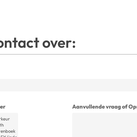
ontact over:
eer
Aanvullende vraag of O