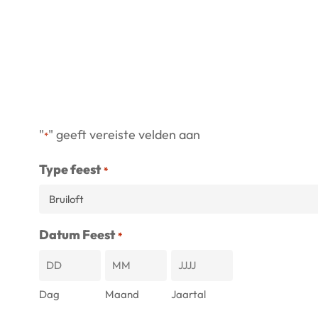
Skip
to
main
content
"
" geeft vereiste velden aan
*
Type feest
*
Datum Feest
*
Dag
Maand
Jaartal