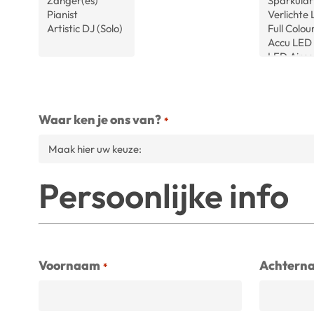
Waar ken je ons van?
*
Persoonlijke info
Voornaam
Achtern
*