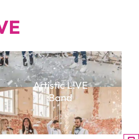
!VE
Artistic L!VE
Band