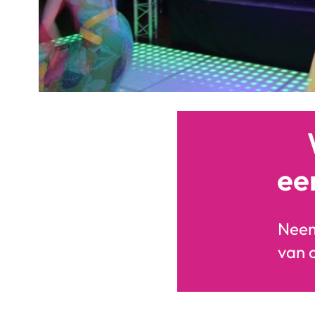
ee
Neem
van 