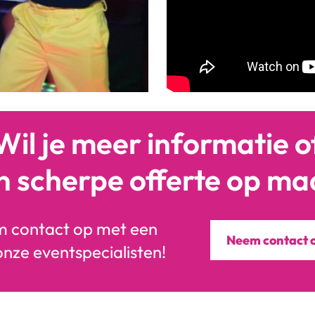
Wil je meer informatie o
n scherpe offerte op ma
 contact op met een
Neem contact 
onze eventspecialisten!