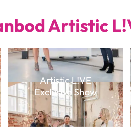
nbod Artistic L
Artistic L!VE
Exclusive Show