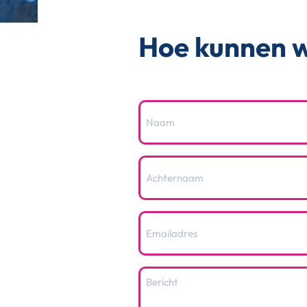
Hoe kunnen w
Naam
(Vereist)
Achternaam
(Vereist)
E-
mailadres
(Vereist)
Naam
(Vereist)