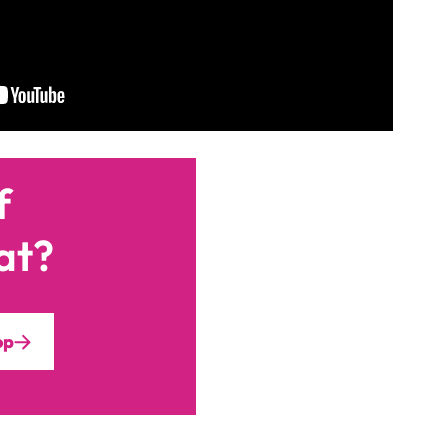
f
at?
op