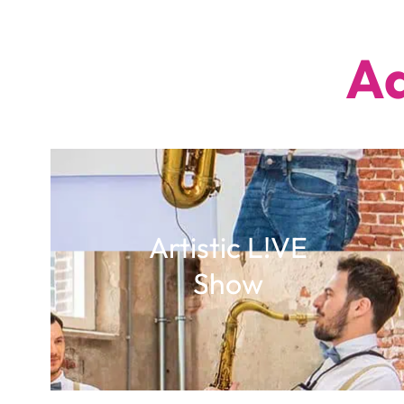
Aa
Artistic L!VE
Show