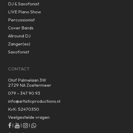
DJ & Saxofonist
L!VE Piano Show
Percussionist
Cover Bands
Allround DJ
Zanger(es)
Saxofonist
CONTACT
Olof Palmelaan 3W
2729 NA Zoetermeer
079 – 347 90 93
info@artisticproductions.nl
KvK: 52470350
Veelgestelde vragen
|
|
|