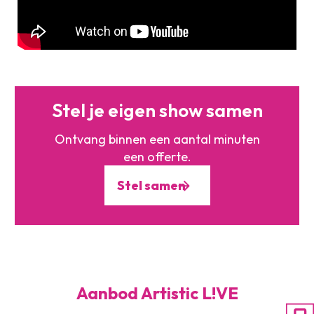
Stel je eigen show samen
Ontvang binnen een aantal minuten
een offerte.
Stel samen
Aanbod Artistic L!VE