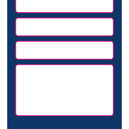
(Vereist)
E-
mailadres
(Vereist)
Telefoon
Naam
(Vereist)
CAPTCHA