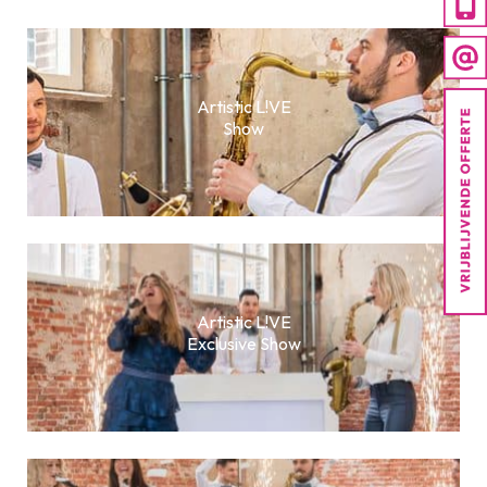
Artistic L!VE
Show
Artistic L!VE
Exclusive Show