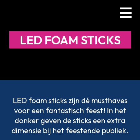
Skip
Menu
to
main
content
LED FOAM STICKS
LED foam sticks zijn dé musthaves
voor een fantastisch feest! In het
donker geven de sticks een extra
dimensie bij het feestende publiek.