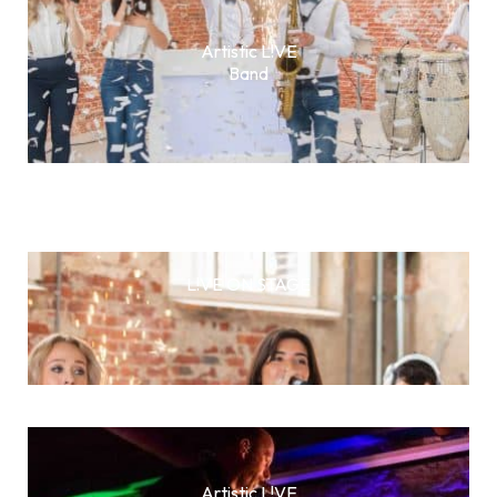
Artistic L!VE
Band
L!VE ON STAGE
Artistic L!VE