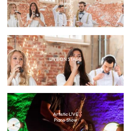
Band
L!VE ON STAGE
Artistic L!VE
Piano Show