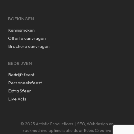
BOEKINGEN
Kennismaken
Offerte aanvragen
Brochure aanvragen
BEDRIJVEN
Bedrijfsfeest
Personeelsfeest
Extra Sfeer
Live Acts
© 2025 Artistic Productions. |
SEO,
Webdesign
en
zoekmachine optimalisatie
door
Rubix Creative