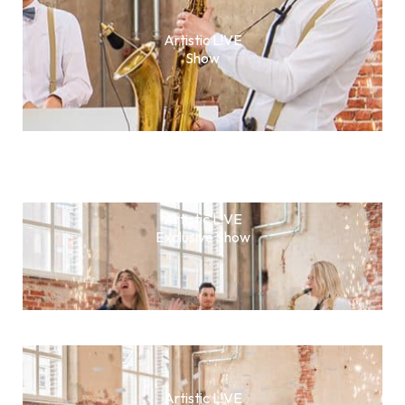
Artistic L!VE
Show
Artistic L!VE
Exclusive Show
Artistic L!VE