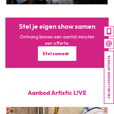
Stel je eigen show samen
Ontvang binnen een aantal minuten
een offerte.
Stel samen
Aanbod Artistic L!VE