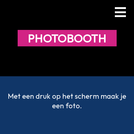
Skip
Menu
to
main
content
PHOTOBOOTH
Met een druk op het scherm maak je
een foto.