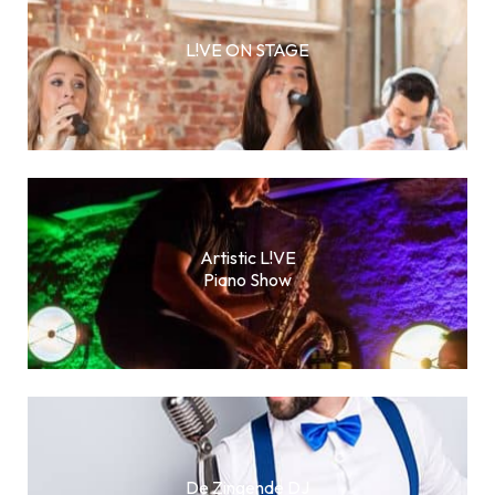
L!VE ON STAGE
Artistic L!VE
Piano Show
De Zingende DJ