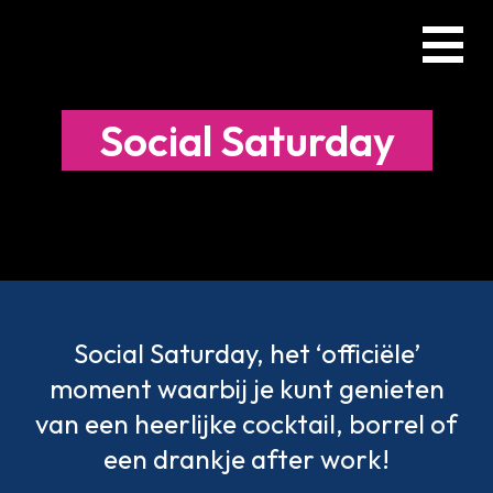
Skip
Menu
to
main
content
Social Saturday
Social Saturday, het ‘officiële’
moment waarbij je kunt genieten
van een heerlijke cocktail, borrel of
een drankje after work!