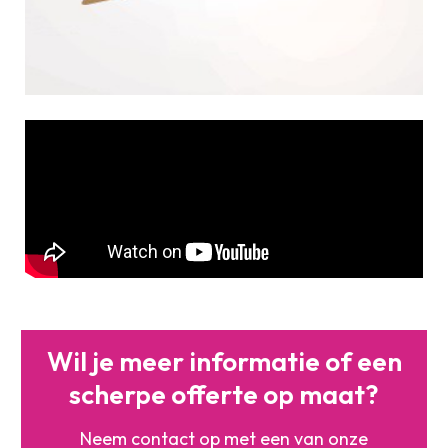
Wil je meer informatie of
een
scherpe offerte op maat?
Neem contact op met een
van onze