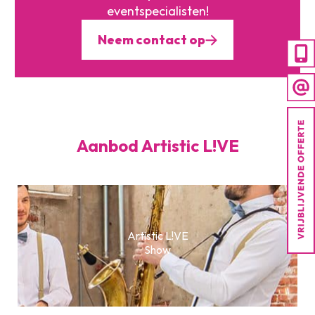
eventspecialisten!
Neem contact op
Aanbod Artistic L!VE
Artistic L!VE
Show