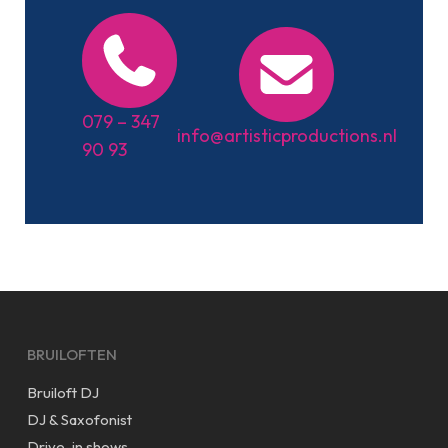
079 – 347
info@artisticproductions.nl
90 93
BRUILOFTEN
Bruiloft DJ
DJ & Saxofonist
Drive-in shows