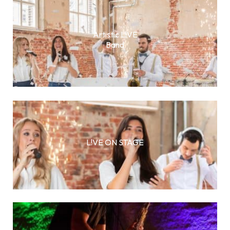
Artistic L!VE
Band
L!VE ON STAGE