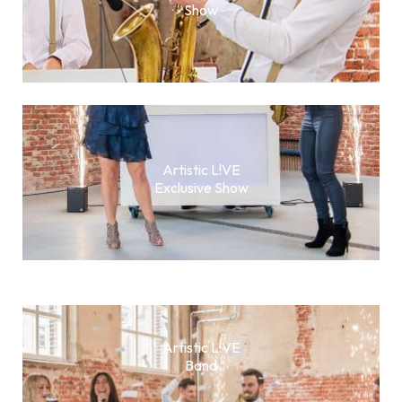
Show
Artistic L!VE
Exclusive Show
Artistic L!VE
Band