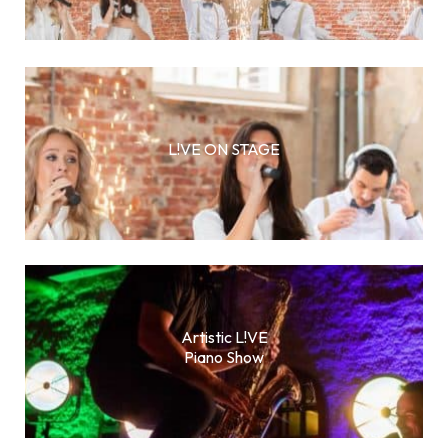
L!VE ON STAGE
Artistic L!VE
Piano Show