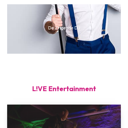
De Zingende DJ
L!VE Entertainment
Artistic
L!VE
Piano