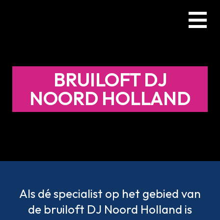
Skip
Menu
to
main
content
BRUILOFT DJ
NOORD HOLLAND
Als dé specialist op het gebied van
de bruiloft DJ Noord Holland is