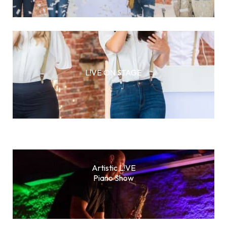
L!VE ON STAGE
Artistic L!VE
Piano Show