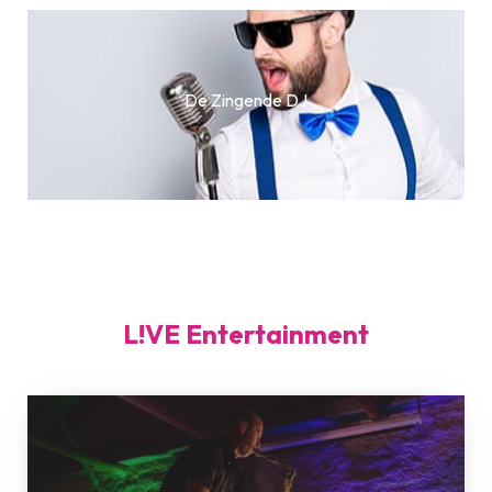
De Zingende DJ
L!VE Entertainment
Artistic
L!VE
Piano