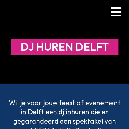
Skip
Menu
to
main
content
DJ HUREN DELFT
Wil je voor jouw feest of evenement
in Delft een dj inhuren die er
gegarandeerd een spektakel van