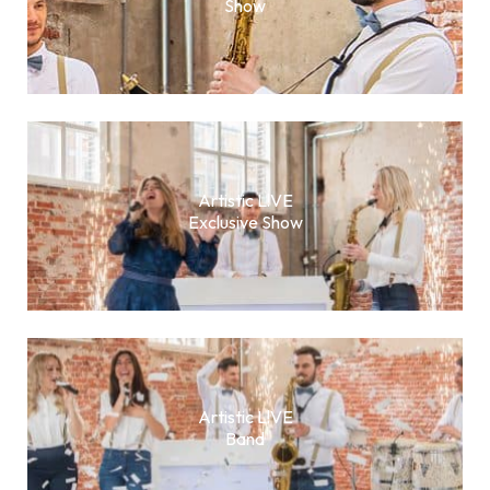
Show
Artistic L!VE
Exclusive Show
Artistic L!VE
Band