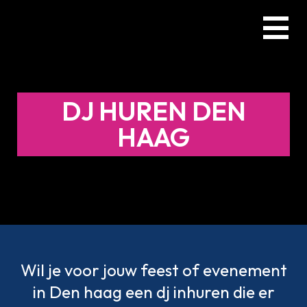
Skip
Menu
to
main
content
DJ HUREN DEN
HAAG
Wil je voor jouw feest of evenement
in Den haag een dj inhuren die er