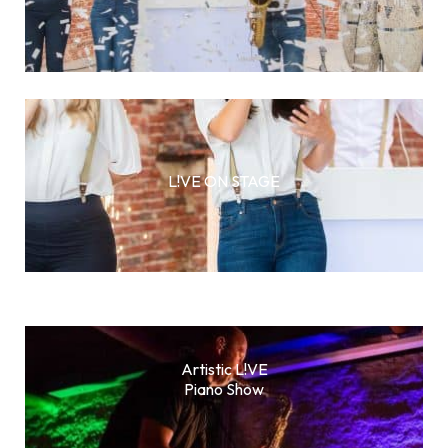
L!VE ON STAGE
Artistic L!VE
Piano Show