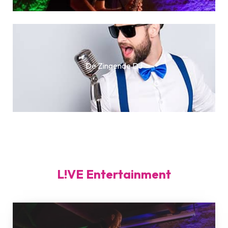
De Zingende DJ
L!VE Entertainment
Artistic
L!VE