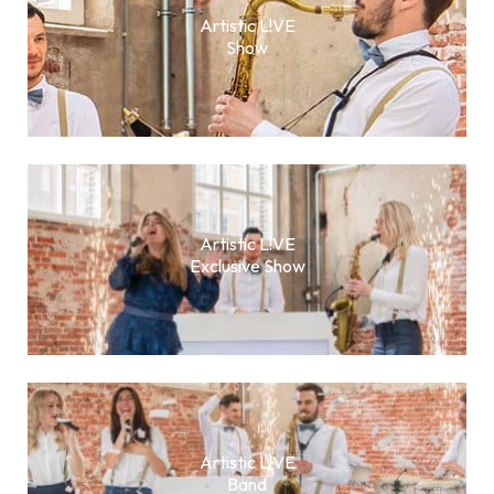
Artistic L!VE
Show
Artistic L!VE
Exclusive Show
Artistic L!VE
Band