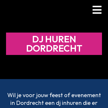
Skip
Menu
to
main
content
DJ HUREN
DORDRECHT
Wil je voor jouw feest of evenement
in Dordrecht een dj inhuren die er