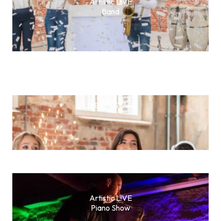
Artistic L!VE
Band
L!VE ON STAGE
Artistic L!VE
Piano Show