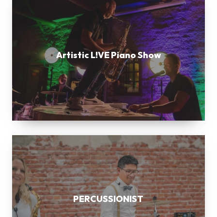
L!VE
Piano
Show
Artistic L!VE Piano Show
PERCUSSIONIST
PERCUSSIONIST