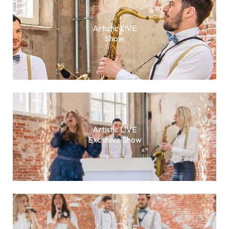
Artistic L!VE
Show
Artistic L!VE
Exclusive Show