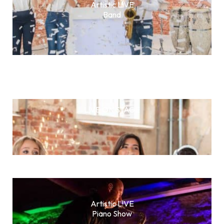
Artistic L!VE
Band
L!VE ON STAGE
Artistic L!VE
Piano Show