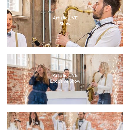
Artistic L!VE
Show
Artistic L!VE
Exclusive Show