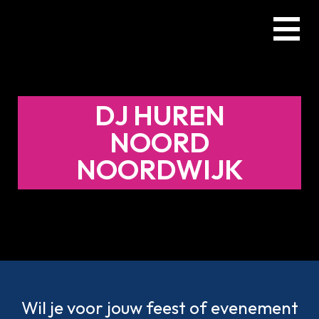
Skip
Menu
to
main
content
DJ HUREN
NOORD
NOORDWIJK
Wil je voor jouw feest of evenement