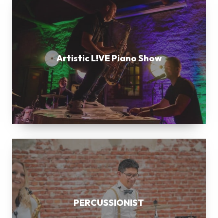
Artistic
L!VE
Piano
Show
Artistic L!VE Piano Show
PERCUSSIONIST
PERCUSSIONIST