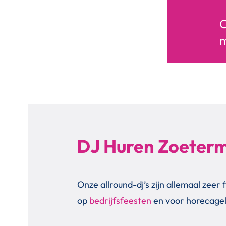
O
m
DJ Huren Zoeter
Onze allround-dj’s zijn allemaal zeer f
op
bedrijfsfeesten
en voor horecage