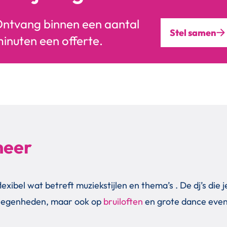
ntvang binnen een aantal
Stel samen
inuten een offerte.
meer
lexibel wat betreft muziekstijlen en thema’s . De dj’s die 
legenheden, maar ook op
bruiloften
en grote dance eve