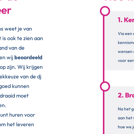
eer
1. K
ons weet je van
Via een 
t is ook te zien aan
kennism
hand van de
wensen 
en wij
beoordeeld
voor een
op zijn. Wij krijgen
ekkeuze van de dj
 goed kunnen
2. B
edraaid moet
en.
Na het g
unt huren voor
aan het
om het leveren
hoe we j