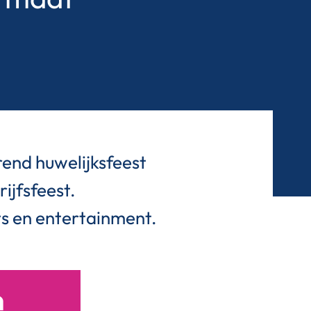
rend huwelijksfeest
ijfsfeest.
nts en entertainment.
n