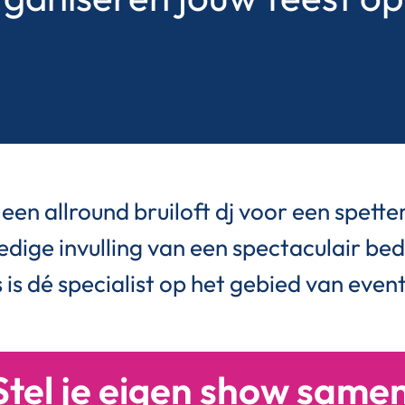
een allround bruiloft dj voor een spette
ledige invulling van een spectaculair bedr
 is dé specialist op het gebied van eve
Stel je eigen show same