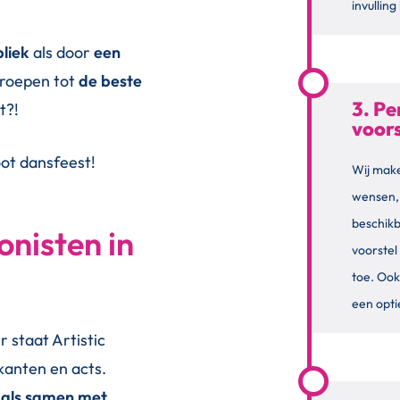
invullin
bliek
als door
een
geroepen tot
de beste
3. Pe
t?!
voors
root dansfeest!
Wij make
wensen,
beschik
onisten in
voorstel
toe. Ook
een opti
r staat Artistic
kanten en acts.
o als samen met