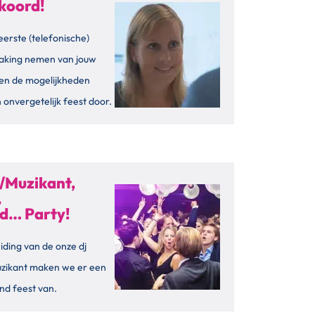
koord!
eerste (telefonische)
aking nemen van jouw
en de mogelijkheden
 onvergetelijk feest door.
/Muzikant,
,
id… Party!
iding van de onze dj
uzikant maken we er een
nd feest van.