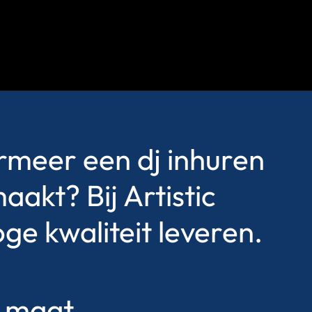
ermeer een dj inhuren
akt? Bij Artistic
oge kwaliteit leveren.
p maat