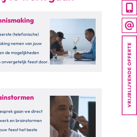
ennismaking
eerste (telefonische)
aking nemen van jouw
en de mogelijkheden
 onvergetelijk feest door.
rainstormen
esprek gaan we direct
 werk en brainstormen
ouw feest het beste