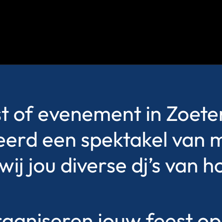
st of evenement in Zoet
erd een spektakel van ma
j jou diverse dj’s van h
rganiseren jouw feest o