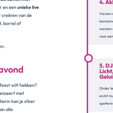
4. Ak
er en een
unieke live
Via een 
 creëren van de
kennism
, borrel of
wensen 
voor een
en.
5. DJ
 avond
Licht
Gelu
 feest wilt hebben?
Onder le
aniseert met
en/of m
Hierin kan je sfeer
spettere
an alle