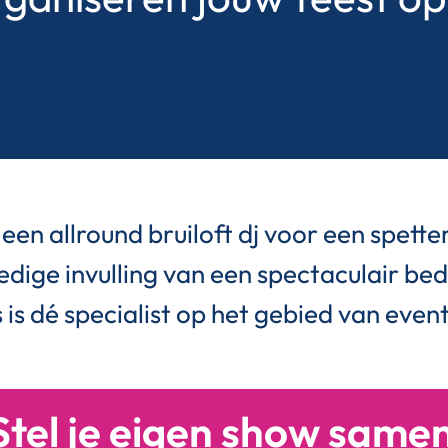
een allround bruiloft dj voor een spette
ledige invulling van een spectaculair bedr
 is dé specialist op het gebied van eve
Stel je eigen show same