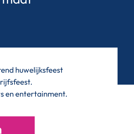
rend huwelijksfeest
ijfsfeest.
nts en entertainment.
n