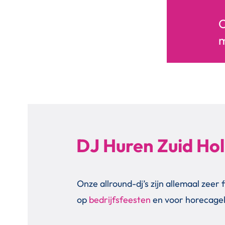
O
m
DJ Huren Zuid Ho
Onze allround-dj’s zijn allemaal zeer f
op
bedrijfsfeesten
en voor horecage