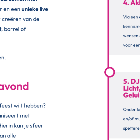
4. Ak
er en een
unieke live
Via een 
 creëren van de
kennism
, borrel of
wensen 
voor een
en.
5. DJ
 avond
Licht
Gelu
 feest wilt hebben?
Onder le
aniseert met
en/of m
Hierin kan je sfeer
spettere
an alle