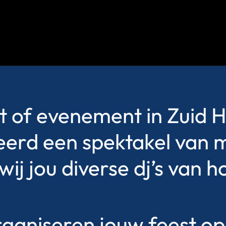
st of evenement in Zuid H
erd een spektakel van ma
j jou diverse dj’s van h
rganiseren jouw feest o