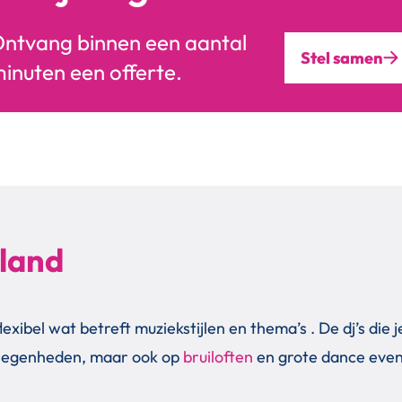
ntvang binnen een aantal
Stel samen
inuten een offerte.
lland
lexibel wat betreft muziekstijlen en thema’s . De dj’s die 
legenheden, maar ook op
bruiloften
en grote dance eve