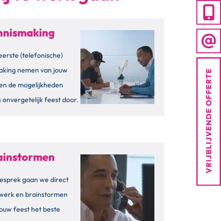
ennismaking
eerste (telefonische)
aking nemen van jouw
en de mogelijkheden
 onvergetelijk feest door.
rainstormen
esprek gaan we direct
 werk en brainstormen
ouw feest het beste