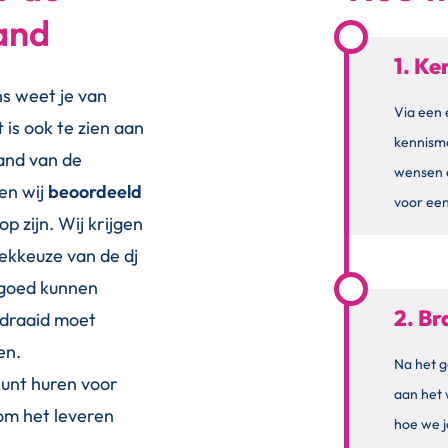
land
1. K
ons weet je van
Via een 
t is ook te zien aan
kennism
hand van de
wensen 
en wij
beoordeeld
voor een
op zijn. Wij krijgen
ekkeuze van de dj
 goed kunnen
2. B
edraaid moet
en.
Na het g
unt huren voor
aan het
om het leveren
hoe we j