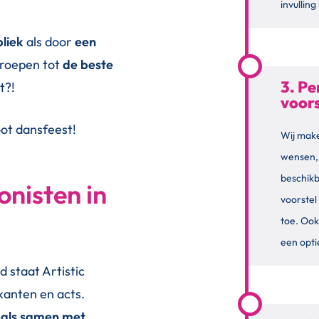
invullin
bliek
als door
een
geroepen tot
de beste
3. Pe
t?!
voors
root dansfeest!
Wij make
wensen,
beschik
onisten in
voorstel
toe. Ook
een opti
d staat Artistic
kanten en acts.
o als samen met