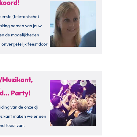
koord!
eerste (telefonische)
aking nemen van jouw
en de mogelijkheden
 onvergetelijk feest door.
/Muzikant,
,
id… Party!
iding van de onze dj
uzikant maken we er een
nd feest van.